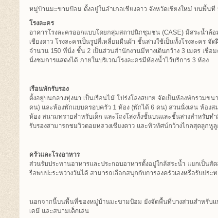
หมู่บ้านมะขามป้อม ตั้งอยู่ในอำเภอเชียงดาว จังหวัดเชียงใหม่ บนพื้นที่
โรงละคร
อาคารโรงละครออกแบบโดยกลุ่มสถาปนิกชุมชน (CASE) มีสระน้ำล้อ
เชียงดาว โรงละครเป็นรูปสี่เหลี่ยมผืนผ้า ชั้นล่างใช้เป็นทั้งโรงละคร 
จำนวน 150 ที่นั่ง ชั้น 2 เป็นส่วนสำนักงานมีทางเดินกว้าง 3 เมตร เชื
นั่งชมการแสดงได้ ภายในบริเวณโรงละครมีห้องน้ำไว้บริการ 3 ห้อง
เรือนพักรับรอง
ตั้งอยู่บนกลางทุ่งนา เป็นเรือนไม้ โปร่งโล่งสบาย จัดเป็นห้องพักรวมข
คน) และห้องพักแบบครอบครัว 1 ห้อง (พักได้ 6 คน) ส่วนนั่งเล่น ห้องส
ห้อง สนามทรายสำหรับเด็ก และโถงโล่งทั้งชั้นบนและชั้นล่างสำหรับท
รับรองสามารถชมวิวดอยหลวงเชียงดาว และทิวทัศน์กว้างไกลสุดลูกหู
ครัวและโรงอาหาร
ส่วนรับประทานอาหารและประกอบอาหารตั้งอยู่ใกล้สระน้ำ แยกเป็นสัดส่ว
รือพบปะระหว่างวันได้ สามารถเลือกสนุกกับการลงครัวเองหรือรับประ
นอกจากนี้บนพื้นที่ของหมู่บ้านมะขามป้อม ยังจัดพื้นที่บางส่วนสำหรั
เคมี และสนามเด็กเล่น