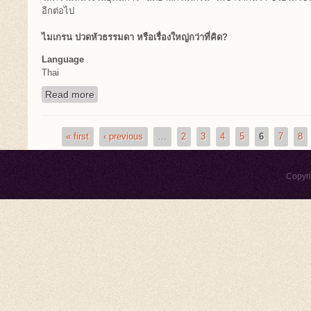
อีกต่อไป
ไมเกรน ปวดหัวธรรมดา หรือเรื่องใหญ่กว่าที่คิด?
Language
Thai
Read more
about ชีวิตดีขึ้นได้ ถ้าคุณรู้จัก "ฉีดยาแก้ไมเกรน" 
« first
‹ previous
…
2
3
4
5
6
7
8
Pages
Copyr