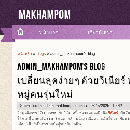
Makhampom
หน้าแรก
เกี่ยวกับเรา
หน้าหลัก
»
Blogs
» admin_makhampom's blog
You Are Here
ADMIN_MAKHAMPOM'S BLOG
เปลี่ยนลุคง่ายๆ ด้วยวีเนียร
หมู่คนรุ่นใหม่
Submitted by
admin_makhampom
on Fri, 08/15/2025 - 10:42
ถ้าพูดถึงการ “อัปเกรดรอยยิ้ม” ในยุคนี้ หลายคนคงนึกถึง
วีเนียร์
เป็นอั
ให้สวยขึ้น แต่เป็นการเปลี่ยนภาพลักษณ์และเพิ่มความมั่นใจแบบทันต
เลือกวีเนียร์เป็นตัวช่วยลัดสู่รอยยิ้มในฝัน