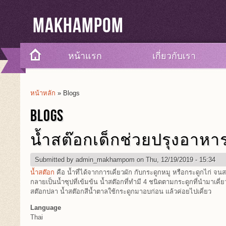
Makhampom
หน้าแรก
เกี่ยวกับเรา
หน้าหลัก
» Blogs
You Are Here
BLOGS
น้ำสต๊อกเด็กช่วยปรุงอาหาร
Submitted by
admin_makhampom
on Thu, 12/19/2019 - 15:34
น้ำสต๊อก
คือ น้ำที่ได้จากการเคี่ยวผัก กับกระดูกหมู หรือกระดูกไก
กลายเป็นน้ำซุปที่เข้มข้น น้ำสต๊อกที่ทำมี 4 ชนิดตามกระดูกที่นำมาเคี่ยว
สต๊อกปลา น้ำสต๊อกสีน้ำตาลใช้กระดูกมาอบก่อน แล้วค่อยไปเคี่ยว
Language
Thai