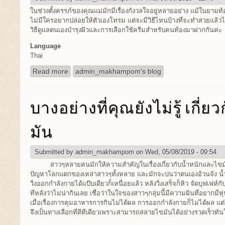
ในช่วงตั้งครรภ์ของคุณแม่มักมีเรื่องกังวลใจอยู่หลายอย่าง แม้ในยามท
ไม่มีใครอยากปล่อยให้ตัวเองโทรม แต่จะมีวิธีไหนบ้างที่จะทำสวยแล้วไม
วิธีดูแลตนเองบำรุงผิวและการเลือกใช้ครีมสำหรับคนท้องมาฝากกันค่ะ
Language
Thai
Read more
about วิธีดูแลตนเองและบำรุงผิวช่วงตั้งครรภ์
admin_makhampom's blog
บางอย่างที่คุณยังไม่รู้ เกี่
มัน
Submitted by
admin_makhampom
on Wed, 05/08/2019 - 09:54
สาวๆหลายคนมักให้ความสำคัญในเรื่องเกี่ยวกับน้ำหนักและไขมันสะ
ปัญหาโลกแตกของเหล่าสาวๆทั้งหลาย และมักจะบ่นว่าตนเองอ้วนจัง น้ำหน
วิ่งออกกำลังกายได้แป๊บเดียวก็เหนื่อยแล้ว หลังวิ่งเสร็จก็หิว จัดบุฟเฟห์
ทีหลังว่าไม่น่ากินเลย เชื่อว่าในใจของสาวๆกลุ่มนี้มีความฝันที่อยากม
เมื่อเรื่องการคุมอาหารการกินไม่ได้ผล การออกกำลังกายก็ไม่ได้ผล แต
จึงเป็นทางเลือกที่ดีทีเดียวเพราะสามารถสลายไขมันได้อย่างรวดเร็วทัน