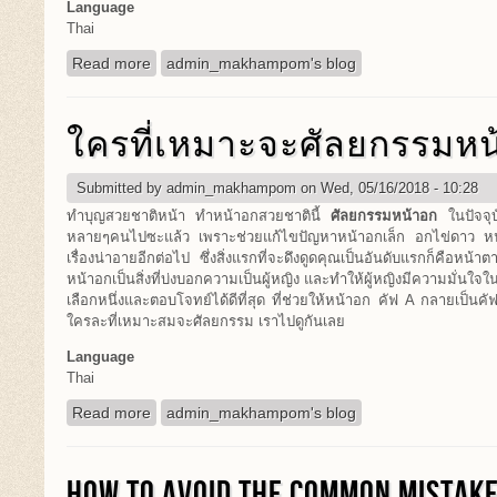
Language
Thai
Read more
about บางอย่างที่คุณยังไม่รู้ เกี่ยวกับการดูดไขมัน
admin_makhampom's blog
ใครที่เหมาะจะศัลยกรรมหน
Submitted by
admin_makhampom
on Wed, 05/16/2018 - 10:28
ทำบุญสวยชาติหน้า ทำหน้าอกสวยชาตินี้
ศัลยกรรมหน้าอก
ในปัจจุบั
หลายๆคนไปซะแล้ว เพราะช่วยแก้ไขปัญหาหน้าอกเล็ก อกไข่ดาว หน้
เรื่องน่าอายอีกต่อไป ซึ่งสิ่งแรกที่จะดึงดูดคุณเป็นอันดับแรกก็คือห
หน้าอกเป็นสิ่งที่บ่งบอกความเป็นผู้หญิง และทำให้ผู้หญิงมีความมั่นใจในก
เลือกหนึ่งและตอบโจทย์ได้ดีที่สุด ที่ช่วยให้หน้าอก คัฟ A กลายเป็นค
ใครละที่เหมาะสมจะศัลยกรรม เราไปดูกันเลย
Language
Thai
Read more
about ใครที่เหมาะจะศัลยกรรมหน้าอก
admin_makhampom's blog
HOW TO AVOID THE COMMON MISTAKE