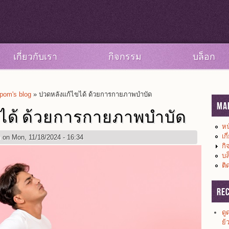
เกี่ยวกับเรา
กิจกรรม
บล็อก
om's blog
» ปวดหลังแก้ไขได้ ด้วยการกายภาพบำบัด
Ma
ได้ ด้วยการกายภาพบำบัด
หน
เก
m
on Mon, 11/18/2024 - 16:34
กิ
บล
ติ
Re
ดู
ย้