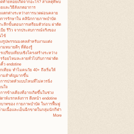
ดท้ายทอยเกิดจากอะไร? สาเหตุที่พบ
อยและวิธีสังเกตอาการ
อแตกต่างระหว่างการนวดผ่อนคลาย
บการรักษาใน คลินิกกายภาพบำบัด
าะลึกขั้นตอนการเตรียมตัวก่อน ผ่าตัด
เบีย รีวิว จากประสบการณ์จริงของ
ไข้
งรูปพรรณมงคลสำหรับงานแต่ง
ามหมายดีๆ ที่ต้องรู้
รเปรียบเทียบเชิงโครงสร้างระหว่าง
รร้อยไหมละลายทั่วไปกับการผ่าตัด
คิ้ว endotine
กเทียม ทำไมคนวัย 40+ ถึงเริ่มให้
ามสำคัญมากขึ้น
การปวดหัวแบบไหนที่ไม่ควรนิ่ง
อนใจ
การข้างเคียงที่อาจเกิดขึ้นในช่วง
ปดาห์แรกหลังการ ดึงหน้า endotine
บาทของ กายภาพบำบัด ในการฟื้นฟู
้ามเนื้อและเอ็นฉีกขาดในกลุ่มนักกีฬา
More