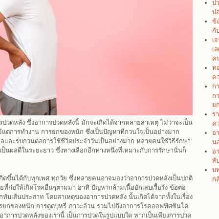
ปว
บ่
ข้
กั
เจ
เล
คน
ทอ
คว
กา
กา
ยก
รา
วดหลัง ซึ่งอาการปวดหลังนี้ มักจะเกิดได้จากหลายสาเหตุ ไม่ว่าจะเป็น
คว
ือแม้แต่การทำงาน การยกของหนัก ซึ่งเป็นปัญหาที่กวนใจเป็นอย่างมาก
อา
งผลและรบกวนต่อการใช้ชีวิตประจำวันเป็นอย่างมาก หลายคนใช้วิธีรักษา
น
ป็นผลดีในระยะยาว ซึ่งทางเลือกอีกทางหนึ่งที่เหมาะกับการรักษานั่นก็
อา
สั
บท
ิดขึ้นได้กับทุกเพศ ทุกวัย ซึ่งหลายคนอาจมองว่าอาการปวดหลังเป็นปกติ
กล
ยที่ก่อให้เกิดโรคอื่นๆตามมา อาทิ ปัญหากล้ามเนื้ออักเสบเรื้อรัง ข้อต่อ
ทับเส้นประสาท โดยสาเหตุของอาการปวดหลัง นั้นเกิดได้จากทั้งในเรื่อง
การยกของหนัก การดูดบุหรี่ ภาวะอ้วน รวมไปถึงอาการโรคออฟฟิศซินโด
า อาการปวดหลังของเรานี้ เป็นการปวดในรูปแบบใด หากเป็นเพียงการปวด