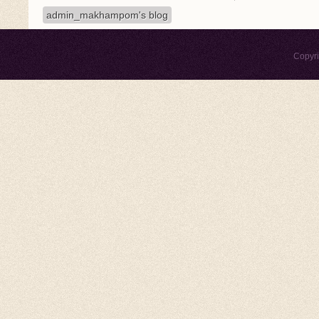
admin_makhampom's blog
Copyr