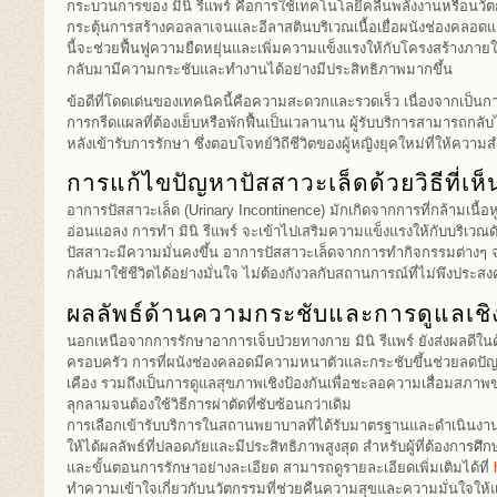
กระบวนการของ มินิ รีแพร์ คือการใช้เทคโนโลยีคลื่นพลังงานหรือนวั
กระตุ้นการสร้างคอลลาเจนและอีลาสตินบริเวณเนื้อเยื่อผนังช่องคลอดและ
นี้จะช่วยฟื้นฟูความยืดหยุ่นและเพิ่มความแข็งแรงให้กับโครงสร้างภายใ
กลับมามีความกระชับและทำงานได้อย่างมีประสิทธิภาพมากขึ้น
ข้อดีที่โดดเด่นของเทคนิคนี้คือความสะดวกและรวดเร็ว เนื่องจากเป็นก
การกรีดแผลที่ต้องเย็บหรือพักฟื้นเป็นเวลานาน ผู้รับบริการสามารถกลับ
หลังเข้ารับการรักษา ซึ่งตอบโจทย์วิถีชีวิตของผู้หญิงยุคใหม่ที่ให้ความ
การแก้ไขปัญหาปัสสาวะเล็ดด้วยวิธีที่เห
อาการปัสสาวะเล็ด (Urinary Incontinence) มักเกิดจากการที่กล้ามเนื้อห
อ่อนแอลง การทำ มินิ รีแพร์ จะเข้าไปเสริมความแข็งแรงให้กับบริเวณด
ปัสสาวะมีความมั่นคงขึ้น อาการปัสสาวะเล็ดจากการทำกิจกรรมต่างๆ 
กลับมาใช้ชีวิตได้อย่างมั่นใจ ไม่ต้องกังวลกับสถานการณ์ที่ไม่พึงประสง
ผลลัพธ์ด้านความกระชับและการดูแลเชิง
นอกเหนือจากการรักษาอาการเจ็บป่วยทางกาย มินิ รีแพร์ ยังส่งผลดีใ
ครอบครัว การที่ผนังช่องคลอดมีความหนาตัวและกระชับขึ้นช่วยลดปั
เคือง รวมถึงเป็นการดูแลสุขภาพเชิงป้องกันเพื่อชะลอความเสื่อมสภาพขอ
ลุกลามจนต้องใช้วิธีการผ่าตัดที่ซับซ้อนกว่าเดิม
การเลือกเข้ารับบริการในสถานพยาบาลที่ได้รับมาตรฐานและดำเนินงาน
ให้ได้ผลลัพธ์ที่ปลอดภัยและมีประสิทธิภาพสูงสุด สำหรับผู้ที่ต้องการศึกษ
และขั้นตอนการรักษาอย่างละเอียด สามารถดูรายละเอียดเพิ่มเติมได้ที่
ทำความเข้าใจเกี่ยวกับนวัตกรรมที่ช่วยคืนความสุขและความมั่นใจให้แก