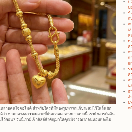
ปว
บ่
ข้
กั
เจ
เล
คน
ทอ
คว
กา
กา
ยก
รา
คว
อา
น
อา
สั
บท
กล
นหลายคนใจคอไม่ดี สำหรับใครที่มีทองรูปพรรณเก็บสะสมไว้ในลิ้นชัก
ได้ว่า ท่ามกลางสภาวะตลาดที่ผันผวนเดาทางยากแบบนี้ เรายังควรตัดสิน
ไว้ก่อน? วันนี้เรามีเช็กลิสต์สำคัญมาให้คุณพิจารณาก่อนหอบทองไป