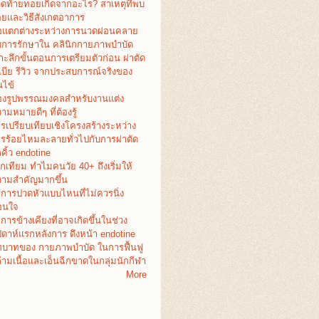
ดท้ายทอยเกิดจากอะไร? สาเหตุที่พบ
อยและวิธีสังเกตอาการ
อแตกต่างระหว่างการนวดผ่อนคลาย
บการรักษาใน คลินิกกายภาพบำบัด
าะลึกขั้นตอนการเตรียมตัวก่อน ผ่าตัด
เบีย รีวิว จากประสบการณ์จริงของ
ไข้
งรูปพรรณมงคลสำหรับงานแต่ง
ามหมายดีๆ ที่ต้องรู้
รเปรียบเทียบเชิงโครงสร้างระหว่าง
รร้อยไหมละลายทั่วไปกับการผ่าตัด
คิ้ว endotine
กเทียม ทำไมคนวัย 40+ ถึงเริ่มให้
ามสำคัญมากขึ้น
การปวดหัวแบบไหนที่ไม่ควรนิ่ง
อนใจ
การข้างเคียงที่อาจเกิดขึ้นในช่วง
ปดาห์แรกหลังการ ดึงหน้า endotine
บาทของ กายภาพบำบัด ในการฟื้นฟู
้ามเนื้อและเอ็นฉีกขาดในกลุ่มนักกีฬา
More