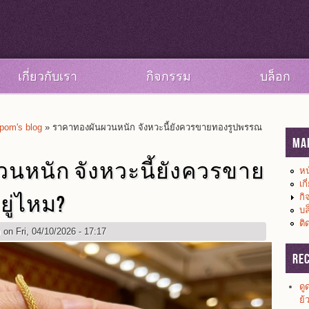
เกี่ยวกับเรา
กิจกรรม
บล็อก
om's blog
» ราคาทองผันผวนหนัก จังหวะนี้ยังควรขายทองรูปพรรณ
Ma
นหนัก จังหวะนี้ยังควรขาย
หน
เก
ู่ไหม?
กิ
บล
ติ
m
on Fri, 04/10/2026 - 17:17
Re
ดู
ย้