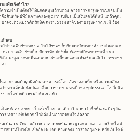
ายเพื่อเก็งกำไร?
มีความจำเป็นต้องใช้เงินสดหมุนเวียนด่วน การขายทองรูปพรรณย่อมเป็น
คือสินทรัพย์ที่มีสภาพคล่องสูงมาก เปลี่ยนเป็นเงินสดได้ทันที แต่ถ้าคุณ
ำไร อาจจะต้องเบรกคิดสักนิด เพราะธรรมชาติของทองรูปพรรณจะมีเรื่อง
นหักลบ
พรรณไปขายคืนร้านทอง จะไม่ได้ราคาเต็มร้อยเหมือนทองคำแท่ง! ตอนคุณ
ละตอนขายคืน ร้านก็จะมีการหักเปอร์เซ็นต์ความสึกหรอตามที่ สคบ.
ไม่พุ่งสูงมากพอที่จะกลบค่ากำเหน็จและส่วนต่างที่คุณเสียไป การขาย
 ค่ะ
นลอยๆ แต่มักผูกติดกับสถานการณ์โลก อัตราดอกเบี้ย หรือความเสี่ยง
นว่าเทรนด์หลักยังเป็นขาขึ้นยาวๆ การอดทนถือทองรูปพรรณต่อไปอีกนิด
ทขายในช่วงที่ราคากำลังแกว่งตัว
ณเป็นหลักค่ะ ลองกางใบเสร็จใบเก่ามาเทียบกับราคารับซื้อคืน ณ ปัจจุบัน
การเทขายเพื่อล็อกกำไรก็ถือเป็นการตัดสินใจที่ฉลาด
ขาย คุณสามารถติดตามอัปเดตราคาทองคำมาตรฐานสมาคมฯ แบบเรียลไทม์
ึกษาที่โปร่งใส เชื่อถือได้ ได้ที่ ห้างทองเยาวราชกรุงเทพ หรือเว็บไซต์