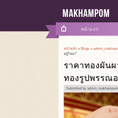
Makhampom
หน้าแรก
หน้าหลัก
»
Blogs
»
admin_makhamp
You Are Here
อยู่ไหม?
ราคาทองผันผว
ทองรูปพรรณอย
Submitted by
admin_makhampo