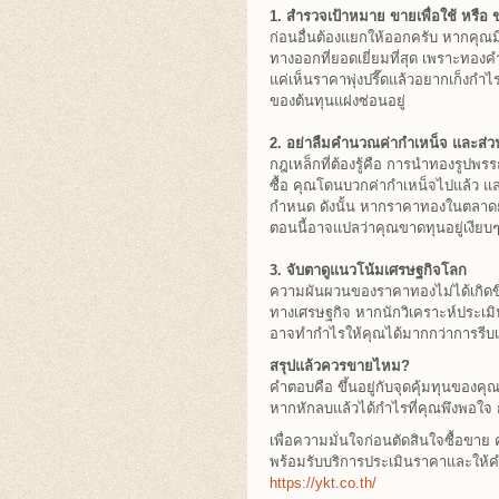
1. สำรวจเป้าหมาย ขายเพื่อใช้ หรือ ข
ก่อนอื่นต้องแยกให้ออกครับ หากคุณ
ทางออกที่ยอดเยี่ยมที่สุด เพราะทองคำ
แค่เห็นราคาพุ่งปรี๊ดแล้วอยากเก็งก
ของต้นทุนแฝงซ่อนอยู่
2. อย่าลืมคำนวณค่ากำเหน็จ และส่ว
กฎเหล็กที่ต้องรู้คือ การนำทองรูป
ซื้อ คุณโดนบวกค่ากำเหน็จไปแล้ว แ
กำหนด ดังนั้น หากราคาทองในตลาดยัง
ตอนนี้อาจแปลว่าคุณขาดทุนอยู่เงียบๆ
3. จับตาดูแนวโน้มเศรษฐกิจโลก
ความผันผวนของราคาทองไม่ได้เกิดขึ้
ทางเศรษฐกิจ หากนักวิเคราะห์ประเมิ
อาจทำกำไรให้คุณได้มากกว่าการรีบเ
สรุปแล้วควรขายไหม?
คำตอบคือ ขึ้นอยู่กับจุดคุ้มทุนของคุ
หากหักลบแล้วได้กำไรที่คุณพึงพอใจ 
เพื่อความมั่นใจก่อนตัดสินใจซื้อ
พร้อมรับบริการประเมินราคาและให้คำปร
https://ykt.co.th/