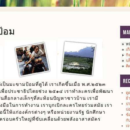
ป้อม
Ma
หน
เก
กิ
บล
ติ
Re
่เป็นมะขามป้อมที่ดูได้ เราเกิดขึ้นเมื่อ พ.ศ.๒๕๒๓
วเพื่อประชาธิปไตยช่วง ๒๕๑๔ เราทำละครเพื่อพัฒนา
ดู
สื่อกลางเล็กๆที่สะท้อนปัญหาชาวบ้าน เรามี
ย้
ปว
งมือในการทำงาน เราบุกเบิกละครไทยร่วมสมัย เรา
บ่
ือนี้ให้แก่องค์กรต่างๆ หรือหน่วยงานรัฐ นักศึกษา
ข้
ครอบครัวใหญ่ที่ขับเคลื่อนด้วยพลังอาสาสมัคร
กั
เจ