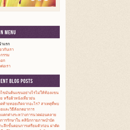
in Menu
้าแรก
ี่ยวกับเรา
จกรรม
็อก
ดต่อเรา
cent Blog Posts
ดไขมันต้นแขนอย่างไรไม่ให้ท้องแขน
วย หรือผิวหนังเหี่ยวย่น
ดท้ายทอยเกิดจากอะไร? สาเหตุที่พบ
อยและวิธีสังเกตอาการ
อแตกต่างระหว่างการนวดผ่อนคลาย
บการรักษาใน คลินิกกายภาพบำบัด
าะลึกขั้นตอนการเตรียมตัวก่อน ผ่าตัด