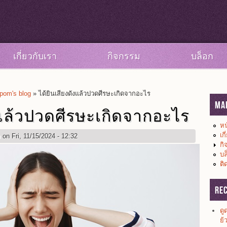
เกี่ยวกับเรา
กิจกรรม
บล็อก
om's blog
» ได้ยินเสียงดังแล้วปวดศีรษะเกิดจากอะไร
Ma
งแล้วปวดศีรษะเกิดจากอะไร
หน
เก
m
on Fri, 11/15/2024 - 12:32
กิ
บล
ติ
Re
ดู
ย้