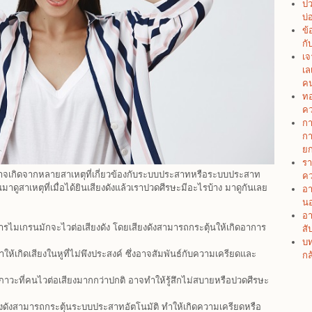
ปว
บ่
ข้
กั
เจ
เล
คน
ทอ
คว
กา
กา
ยก
รา
ะอาจเกิดจากหลายสาเหตุที่เกี่ยวข้องกับระบบประสาทหรือระบบประสาท
คว
าดูสาเหตุที่เมื่อได้ยินเสียงดังแล้วเราปวดศีรษะมีอะไรบ้าง มาดูกันเลย
อา
น
อา
าการไมเกรนมักจะไวต่อเสียงดัง โดยเสียงดังสามารถกระตุ้นให้เกิดอาการ
สั
บท
ให้เกิดเสียงในหูที่ไม่พึงประสงค์ ซึ่งอาจสัมพันธ์กับความเครียดและ
กล
ภาวะที่คนไวต่อเสียงมากกว่าปกติ อาจทำให้รู้สึกไม่สบายหรือปวดศีรษะ
งดังสามารถกระตุ้นระบบประสาทอัตโนมัติ ทำให้เกิดความเครียดหรือ