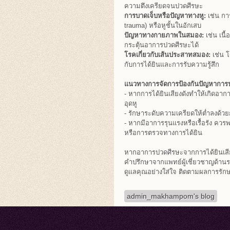
ความตึงเครียดจนปวดศีรษะ
การบาดเจ็บหรือปัญหาทางหู:
เช่น กา
trauma) หรือหูชั้นในอักเสบ
ปัญหาทางกายภาพในสมอง:
เช่น เนื
กระตุ้นอาการปวดศีรษะได้
โรคเกี่ยวกับเส้นประสาทสมอง:
เช่น โ
กับการได้ยินและการรับความรู้สึก
แนวทางการจัดการป้องกันปัญหาการปวด
- หากการได้ยินเสียงดังทำให้เกิดอาการ
อุดหู
- รักษาระดับความเครียดให้ต่ำลงด้
- หากมีอาการรุนแรงหรือเรื้อรัง คว
หรือการตรวจทางการได้ยิน
หากอาการปวดศีรษะจากการได้ยินเสียงท
คำปรึกษาจากแพทย์ผู้เชี่ยวชาญด้า
ดูแลคุณอย่างใส่ใจ ติดตามผลการรั
admin_makhampom's blog