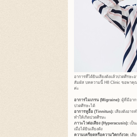
อาการที่ได้ยินเสียงดังแล้วปวดศีรษ
สัมผัส บทความนี้ H8 Clinic ขอพาคุณม
ค่ะ
อาการไมเกรน (Migraine):
ผู้ที่มีอ
ปวดศีรษะได้
อาการหูอื้อ (Tinnitus):
เสียงดังอาจทำ
ทำให้เกิดปวดศีรษะ
ภาวะไวต่อเสียง (Hyperacusis):
เป็น
เมื่อได้ยินเสียงดัง
ความเครียดหรือความวิตกกังวล:
เสีย