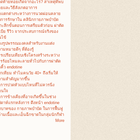
ดท้ายทอยเกิดจากอะไร? สาเหตุที่พบ
อยและวิธีสังเกตอาการ
อแตกต่างระหว่างการนวดผ่อนคลาย
บการรักษาใน คลินิกกายภาพบำบัด
าะลึกขั้นตอนการเตรียมตัวก่อน ผ่าตัด
เบีย รีวิว จากประสบการณ์จริงของ
ไข้
งรูปพรรณมงคลสำหรับงานแต่ง
ามหมายดีๆ ที่ต้องรู้
รเปรียบเทียบเชิงโครงสร้างระหว่าง
รร้อยไหมละลายทั่วไปกับการผ่าตัด
คิ้ว endotine
กเทียม ทำไมคนวัย 40+ ถึงเริ่มให้
ามสำคัญมากขึ้น
การปวดหัวแบบไหนที่ไม่ควรนิ่ง
อนใจ
การข้างเคียงที่อาจเกิดขึ้นในช่วง
ปดาห์แรกหลังการ ดึงหน้า endotine
บาทของ กายภาพบำบัด ในการฟื้นฟู
้ามเนื้อและเอ็นฉีกขาดในกลุ่มนักกีฬา
More