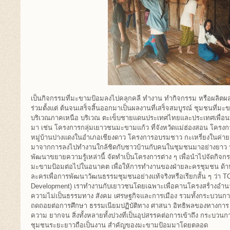
เป็นกิจกรรมที่มะขามป้อมลงไปคลุกคลี ทำงาน ทำกิจกรรม หรือผลิตผล
ร่วมตั้งแต่ ต้นจนเสร็จสิ้นออกมาเป็นผลงานที่เสร็จสมบูรณ์ ชุมชนที่ม
บริเวณภาคเหนือ บริเวณ ตะเข็บชายแดนประเทศไทยและประเทศเพื่อนบ้
มา เช่น โครงการกลุ่มเยาวชนมะขามแก้ว ที่จังหวัดแม่ฮ่องสอน โครงกา
หมู่บ้านปางแดงในอำเภอเชียงดาว โครงการอบรมชาว กะเหรี่ยงในค่าย
มาจากการลงไปทำงานใกล้ชิดกับชาวบ้านกับคนในชุมชนมาอย่างยาว น
พัฒนาขยายความรู้เหล่านี้ จัดทำเป็นโครงการต่าง ๆ เพื่อนำไปจัดกิจ
มะขามป้อมต่อไปในอนาคต เพื่อให้การทำงานของฝ่ายละครชุมชน ด้าน
ละครเพื่อการพัฒนาวัฒนธรรมชุมชนอย่างแท้จริงหรือเรียกสั้น ๆ ว่า T
Development) เราทำงานกับเยาวชนโดยเฉพาะเพื่อคานโครงสร้่างอำนาจ 
ความไม่เป็นธรรมทาง สังคม เศรษฐกิจและการเมือง รวมทั้งกระบวนการ
ถดถอยต่อการศึกษา ธรรมเนียมปฏิบัติทาง ศาสนา อิทธิพลของทางการ เ
ความ ยากจน สิ่งทั้งหลายทั้งปวงที่เป็นอุปสรรคต่อการเข้าถึง กระบ
ชุมชนระยะยาวถือเป็นงาน สำคัญของมะขามป้อมมาโดยตลอด