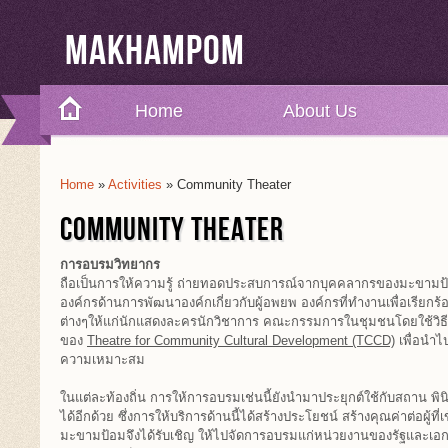
Makhampom
Home
About Us
Home
»
Activities
» Community Theater
You Are Here
COMMUNITY THEATER
การอบรมวิทยากร
ถือเป็นการให้ความรู้ ถ่ายทอดประสบการณ์จากบุคคลากรของมะขามป้อมที่
องค์กรด้านการพัฒนาองค์กเกี่ยวกับผู้อพยพ องค์กรที่ทำงานเพื่อเรียก
ต่างๆให้แก่นักแสดงละครนักวิชาการ คณะกรรมการในชุมชนโดยใช้ว
ของ
Theatre for Community Cultural Development (TCCD)
เพื่อนำไ
ความเหมาะสม
ในแต่ละท้องถิ่น การให้การอบรมเช่นนี้ยังนำมาประยุกต์ใช้กับสถาน พ
ได้อีกด้วย ซึ่งการให้บริการด้านนี้ได้สร้างประโยชน์ สร้างคุณค่าต่อผู้ที่
มะขามป้อมจึงได้รับเชิญ ให้ไปจัดการอบรมแก่หน่วยงานของรัฐและเอก